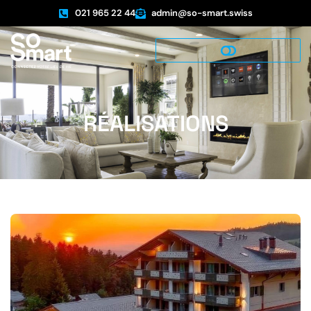
021 965 22 44
admin@so-smart.swiss
RÉALISATIONS