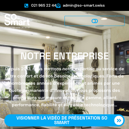
021 965 22 44
admin@so-smart.swiss
NOTRE ENTREPRISE
Depuis 2013, nous mettons notre expertise au service de
votre confort et de vos besoins technologiques. Forts de
nombreuses années d’expérience et animés par une
quête permanente d’innovation, nous proposons des
prestations sur mesure et haut de gamme, alliant
performance, fiabilité et élégance technologique…
VISIONNER LA VIDÉO DE PRÉSENTATION SO
SMART